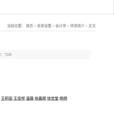
当前位置：
首页
>
系室设置
>
会计学
>
师资简介
>
正文
：7228
王积田
王佳悦
温薇
徐嘉辉
徐世莹
杨明