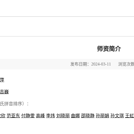
师资简介
发布日期：2024-03-11 浏览次数
萍
吉巍
氏拼音排序）：
欣欣
范亚东
付静雯
高峰
李炜
刘晓丽
曲娜
邵晓静
孙丽娟
孙文琪
王虹