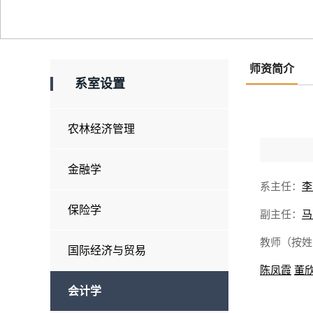
师资简介
系室设置
农林经济管理
金融学
系主任：
李
保险学
副主任：
马
教师（按姓
国际经济与贸易
陈凤霞
董
会计学