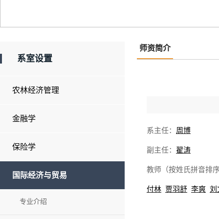
师资简介
系室设置
农林经济管理
金融学
系主任：
周博
保险学
副主任：
翟涛
教师（按姓氏拼音排
国际经济与贸易
付林
贾羽舒
李爽
刘
专业介绍