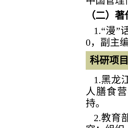
中国管理
（二）著
1.“
漫
”
0
，副主
科研项
1.
黑龙
人膳食营
持。
2.
教育