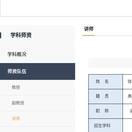
讲师
学科师资
学科概况
师资队伍
姓
名
徐
教授
籍
贯
黑
副教授
职
称
讲师
招生学科