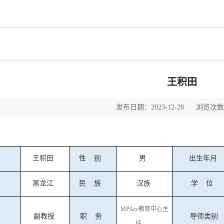
王积田
发布日期：2023-12-28 浏览次数：
王积田
性
别
男
出生年月
黑龙江
民
族
汉族
学
位
MPAcc教育中心主
副教授
职
务
导师类别
任