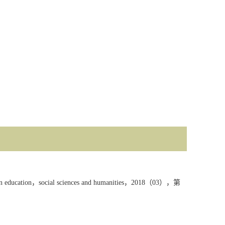
n education
，
social sciences and humanities
，
2018
（
03
），
第