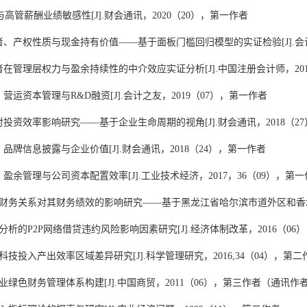
与高管薪酬业绩敏感性
[J].
财会通讯，
2020
（
20
），
第一作者
者、产权性质与现金持有价值
——
基于面板门槛回归模型的实证检验
[J].
会
者在管理层权力与盈余持续性的中介效应实证分析
[J].
中国注册会计师，
20
、营运资本管理与
R&D
融资
[J].
会计之友，
2019
（
07
），
第一作者
对投资效率影响研究
——
基于企业生命周期的视角
[J].
财会通讯，
2018
（
27
、品牌信息披露与企业价值
[J].
财会通讯，
2018
（
24
），
第一作者
、盈余管理与公司资本配置效率
[J].
工业技术经济，
2017
，
36
（
09
），
第一
财务关系对其财务绩效的影响研究
——
基于黑龙江省哈尔滨市道外区和香
分析的
P2P
网络借贷违约风险影响因素研究
[J].
经济体制改革，
2016
（
06
）
科技投入产出效率区域差异研究
[J].
科学管理研究，
2016,34
（
04
），
第二
业绿色财务管理体系构建
[J].
中国商贸，
2011
（
06
），
第三作者（通讯作