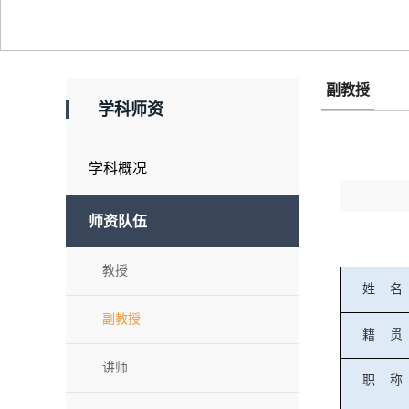
副教授
学科师资
学科概况
师资队伍
教授
姓
名
副教授
籍
贯
讲师
职
称