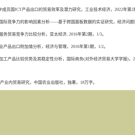
P
成员国
ICT
产品出口的贸易效率及潜力研究，工业技术经济，
2022
年第
2
国际竞争力的影响因素分析
——
基于跨国面板数据的实证研究，经济问题
服务贸易竞争力比较分析，亚太经济
, 2016
年第
2
期，
1/3
。
业产品出口附加值分析，经济与管理，
2016
年第
1
期，
1/2
。
加工产品比较优势及其稳定性分析，国际商务
(
对外经济贸易大学学报
)
，
2
产业内贸易研究，中国农业出版社，独著，
18
万字。