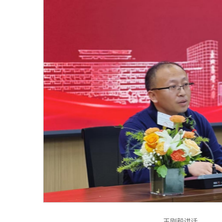
王刚毅讲话