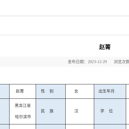
赵菁
发布日期：2023-12-29 浏览次数
赵菁
性
别
女
出生年月
黑龙江省
民
族
汉
学
位
哈尔滨市