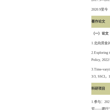
2020
.9
至今
著作论文
（一）论文
1.
北向资金
2.Exploring 
Policy, 2022
3.Time-varyi
3/3,
SSCI
，
1
科研项目
1.
参与：
202
究
——
建行
“