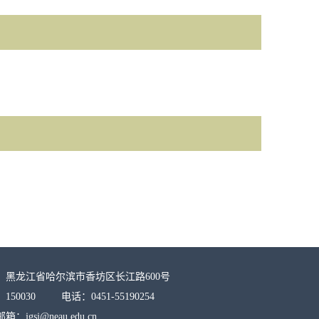
：黑龙江省哈尔滨市香坊区长江路600号
150030 电话：0451-55190254
：jgsj@neau.edu.cn