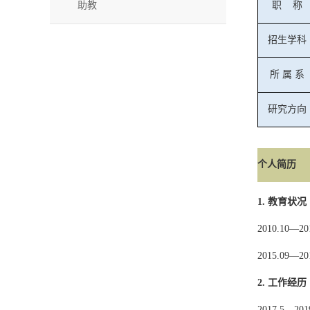
助教
职
称
招生学科
所
属
系
研究方向
个人简历
1.
教育状况
20
10.10
—20
2015.09
—
20
2.
工作经历
2017
.5
—201