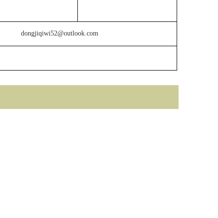
d
ongjiqiwi52
@
outlook.com