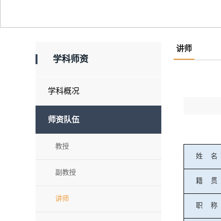
讲师
学科师资
学科概况
师资队伍
教授
姓
名
副教授
籍
贯
讲师
职
称