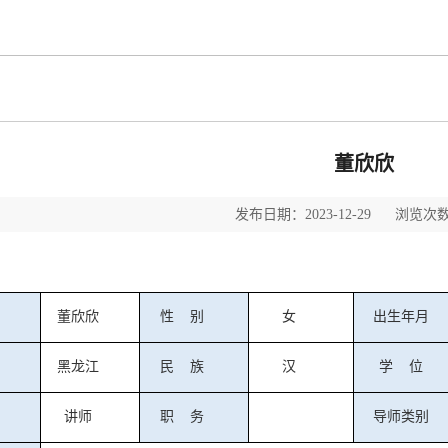
董欣欣
发布日期：2023-12-29 浏览次数
董欣欣
性
别
女
出生年月
黑龙江
民
族
汉
学
位
讲师
职
务
导师类别