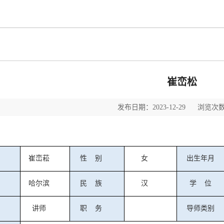
崔峦松
发布日期：2023-12-29 浏览次数
崔峦菘
性
别
女
出生年月
哈尔滨
民
族
汉
学
位
讲师
职
务
导师类别