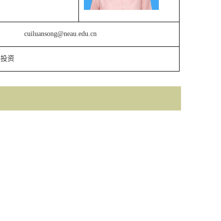
cuiluansong@
neau
.edu.cn
券投资