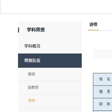
讲师
学科师资
学科概况
师资队伍
教授
姓
名
副教授
籍
贯
讲师
职
称