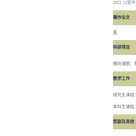
2022.12
至今
著作论文
无
科研项目
横向课题：
教学工作
研究生课程
本科生课程
奖励及其他