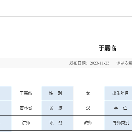
于嘉临
发布日期：2023-11-23 浏览次数
名
于嘉临
性
别
女
出生年月
贯
吉林省
民
族
汉
学
位
称
讲师
职
务
教师
导师类别