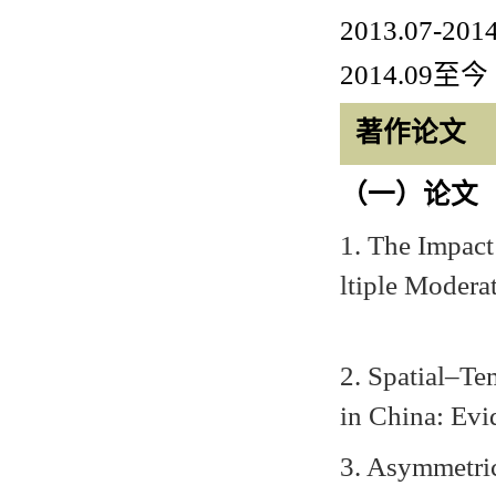
2013.07-201
2014.09
至
著作论文
（一）论文
1. The Impact
ltiple Modera
2. Spatial–Te
in China: Ev
3. Asymmetric