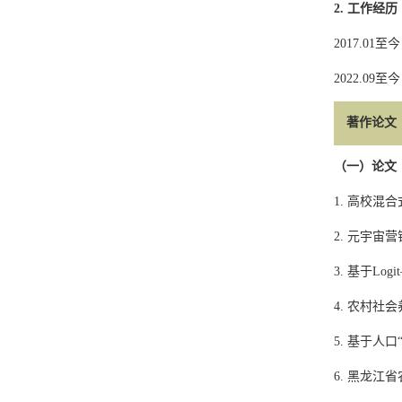
2.
工作经历
2017.01
至今
2022.09
至今
著作论文
（一）论文
1.
高校混合
2.
元宇宙营
3.
基于
Logi
4.
农村社会
5.
基于人口
6.
黑龙江省