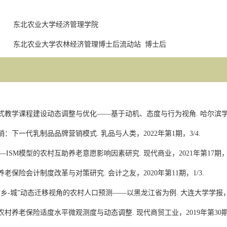
东北农业大学经济管理学院
东北农业大学农林经济管理博士后流动站
博士后
式教学课程建设动态调整与优化
——
基于动机、态度与行为视角
.
哈尔滨
销：下一代乳制品品牌营销模式
.
乳品与人类，
2022
年第
1
期，
3/4.
t—ISM
模型的农村互助养老意愿影响因素研究
.
现代商业，
2021
年第
17
期
养老保险会计制度改革与对策研究
.
会计之友，
2020
年第
11
期，
1/3.
“
乡
-
城
”
动态迁移视角的农村人口预测
——
以黑龙江省为例
.
大连大学学报
农村养老保险适度水平微观测度与动态调整
.
现代商贸工业，
2019
年第
30