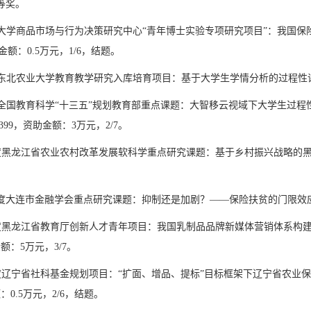
等奖。
大学商品市场与行为决策研究中心
“
青年博士实验专项研究项目
”
：我国保
金额：
0.5
万元，
1/6
，结题。
东北农业大学教育教学研究入库培育项目：基于大学生学情分析的过程性
全国教育科学
“
十三五
”
规划教育部重点课题：大智移云视域下大学生过程
399
，资助金额：
3
万元，
2/7
。
度黑龙江省农业农村改革发展软科学重点研究课题：基于乡村振兴战略的
度大连市金融学会重点研究课题：抑制还是加剧？
——
保险扶贫的门限效
度黑龙江省教育厅创新人才青年项目：我国乳制品品牌新媒体营销体系构
金额：
5
万元，
3/7
。
度辽宁省社科基金规划项目：
“
扩面、增品、提标
”
目标框架下辽宁省农业保
额：
0.5
万元，
2/6
，结题。