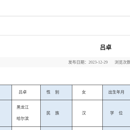
吕卓
发布日期：2023-12-29 浏览次数
吕卓
性
别
女
出生年月
黑龙江
民
族
汉
学
位
哈尔滨