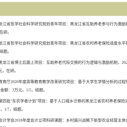
龙江省哲学社会科学研究规划青年项目：黑龙江省互助养老参与行为激励
在研。
龙江省哲学社会科学研究规划青年项目：黑龙江省农村养老保险适度水平
结题。
黑龙江省博士后面上项目：互助养老代际交换的行为逻辑与激励机制，
20
元，在研。
教育厅
2020
年度高等教育教学改革研究项目：基于大学生学情分析的过程
助金额：
2
万元，
1/5
，结题。
第四批
“
东农学者计划
”
项目：基于人口城乡迁移的黑龙江省农村养老保险
元，
1/7
，结题。
会计学会
2018
年度会计立项科研课题：乡村振兴战略下新型农业经营主体