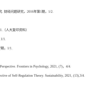
究
.
财经问题研究，
2016
年第
1
期，
1/2.
1.
（人大复印资料）
，
1/1.
7
期，
1/1.
Perspective. Frontiers in Psychology, 2021, (7)
，
4/4.
ve of Self-Regulation Theory. Sustainability, 2021, (13),3/4.