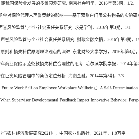
时期我国保险业发展的多维预测研究
.
南京社会科学，
2016
年第
5
期，
1/2.
租金对保险代理人声誉贡献的影响
——
基于双账户门限公共物品的实验研
声誉风险监管与企业社会责任关系研究
.
求是学刊，
2016
年第
3
期，
1/1.
业声誉风险监管与企业社会责任关系研究
.
财政金融文摘，
2016
年第
4
期，
1/
益原则和损失补偿原则理论观点的演进
.
东北财经大学学报，
2016
年第
4
期
动车商业保险示范条款损失补偿合理性的思考
.
哈尔滨学院学报，
2014
年第
府在巨灾风险管理中的角色定位分析
.
海南金融，
2014
年第
8
期，
2/3.
f Future Work Self on Employee Workplace Wellbeing
：
A Self-Determination 
When Supervisor Developmental Feedback Impact Innovative Behavior: Perspecti
业与农村经济发展研究
2021
》，中国农业出版社，
2021
年，
1.8
万字。