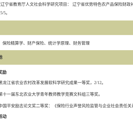
度辽宁省教育厅人文社会科学研究项目： 辽宁省优势特色农产品保险财政
，
5/5
。
：保险精算学、财产保险、统计学原理、财务管理
他
奖励
黑龙江省农业农村改革发展软科学研究成果一等奖，
2/12
。
第十一届东北农业大学青年教师教学竞赛文科组三等奖。
中国平安励志论文奖二等奖：《保险行业声誉风险监管与企业社会责任关
活动
：