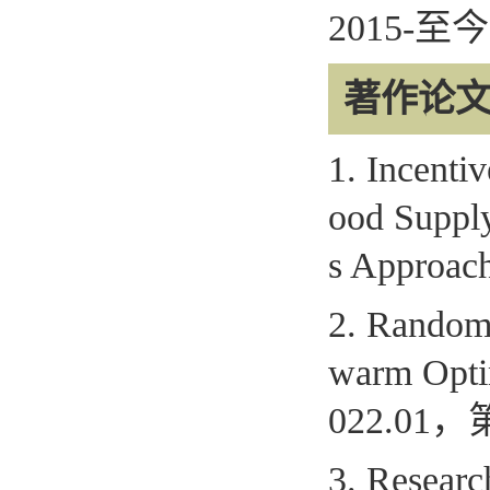
2015-
至
著作论
1. Incenti
ood Suppl
s Approac
2. Random 
warm Opti
022.01
，
3. Researc