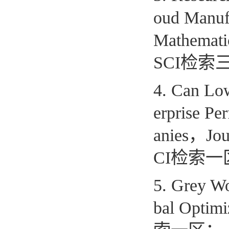
oud Manufa
Mathematic
SCI
检索
4. Can Low
erprise P
anies
，
Jou
CI
检索一
5. Grey Wo
bal Optimi