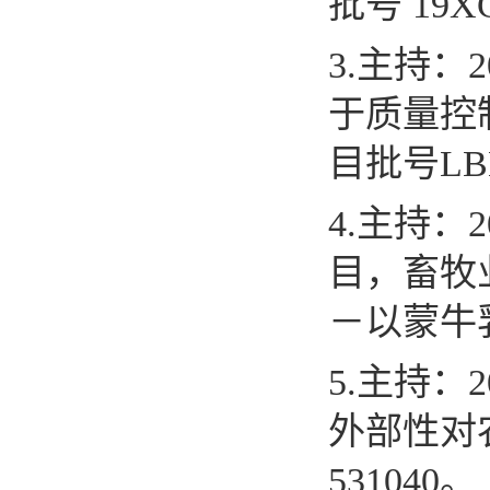
批号
19X
3.
主持：
2
于质量控
目批号
LB
4
.
主持：
2
目，畜牧
－以蒙牛
5
.
主持：
2
外部性对
531040
。