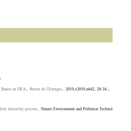
。
na Based on DEA
，
Revue de I'Energie
，
2019,v2019,n642, 28-34.
，
ytic hierarchy process
，
Nature Environment and Pollution Technol