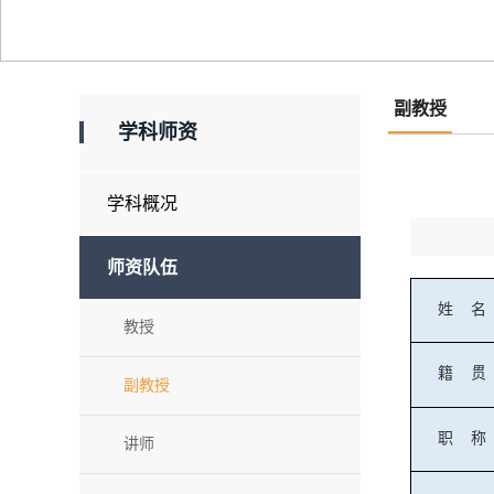
副教授
学科师资
学科概况
师资队伍
姓
名
教授
籍
贯
副教授
职
称
讲师