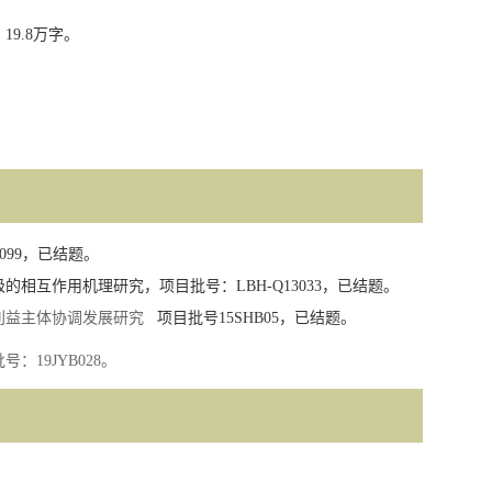
，
19.8
万字。
。
099
，
已结题
。
级的相互作用机理研究，项目批号：
LBH-Q13033
，已结题。
利益主体协调发展研究
项目批号
15SHB05
，已结题。
批
号：
19JYB028
。