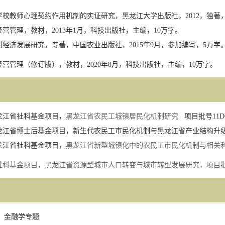
学校教师心理契约作用机制的实证研究，黑龙江大学出版社
，
2012
，独著
经营管理，教材，
2013
年
1
月，科技出版社，主编，
10
万字。
村经济发展研究，专著，中国农业出版社，
2015
年
9
月，参加编写，
5
万字
经营管理
（
修订版）
，教材，
20
20
年
8
月，科技出版社，主编，
10
万字。
龙江省社科基金项目，
黑龙江省农民工城镇居民化机制研究
项目批号
11D
龙江省博士后基金项目，新生代农民工市民化机制与黑龙江省产业结构升
龙江省社科基金项目，
黑龙江省新型城镇化中的农民工市民化机制与相关
社科基金项目
，
黑龙江省资源型城市人口转变与城市转型发展研究，项目
：
金融学专题