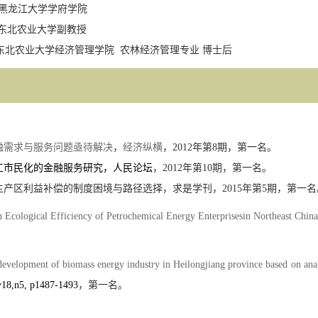
黑龙江大学学府学院
东北农业大学副教授
东北农业大学经济管理学院
农林经济管理专业
博士后
融需求与服务问题亟待解决
，
经济纵横
，
2012
年第
8
期，
第一名
。
工市民化的金融服务研究，人民论坛
，
2012
年第
10
期，
第一名
。
主产区利益补偿的制度困境与路径选择，求是学刊，
2015
年第
5
期，
第一名
n Ecological Efficiency of Petrochemical Energy Enterprisesin Northeast Chi
evelopment of biomass energy industry in Heilongjiang province based on anal
v18,n5, p1487-1493
，
第一名
。