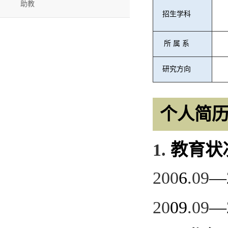
助教
招生学科
所 属 系
研究方向
个人简
1.
教育状
200
6
.09
—
20
09
.09
—