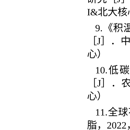
I&
北大核
9.
《积
［
J
］．
心）
10.
低碳
［
J
］．
心）
11.
全球
脂，
2022