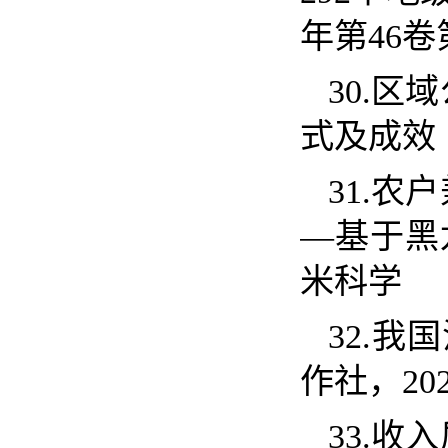
年第
46
卷
30.
区域
式及成效
31.
农户
—
基于黑
米科学
32.
我国
作社，
20
33.
收入