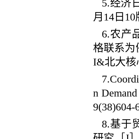
5.
经济
月
14
日
10
6.
农产
格联系为
I&
北大核
7.Coordi
n Demand 
9
(
38
)
604-
8.
基于
研究［
J