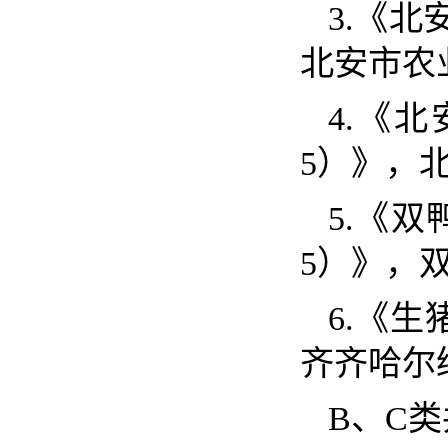
3.
《北
北安市
4.
《北
5
）》，
5.
《双
5
）》，
6.
《生
齐齐哈尔
B
、
C
类