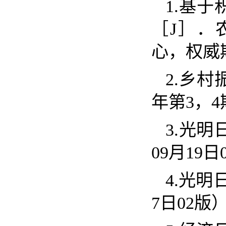
1.
基于
［
J
］．
心，权
2.
乡村
年第
3
，
4
3.
光明
09
月
19
日
4.
光明
7
日
02
版