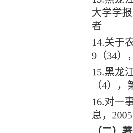
大学学报
者
1
4
.
关于
9
（
34
）
1
5
.
黑龙
（
4
），
1
6
.
对一
息，
2005
（二）著