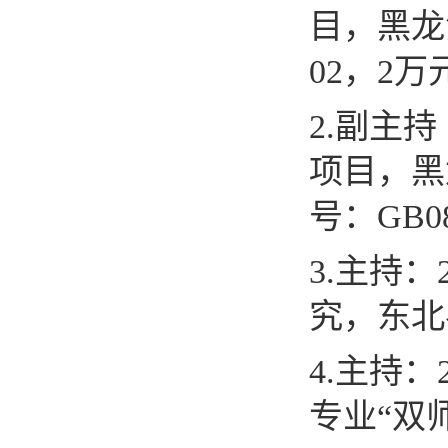
目，黑龙
02
，
2
万
2.
副主持
项目，黑
号：
GB0
3.
主持：
究，东北
4.
主持：
专业
“
双