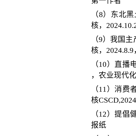
第一作者
（
8
）东北黑
核，
2024.10.
（
9
）我国主
核，
2024.8.9
（
10
）直播
，农业现代
（
11
）消费
核
CSCD,2024
（
12
）提倡
报纸