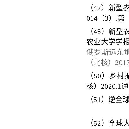
（
47
）新型
014
（
3
）
.
第
（
48
）新型
农业大学学
俄罗斯远东
（北核）
2017
（
50
）乡村
核）
2020.1
通
（
51
）逆全
（
52
）全球