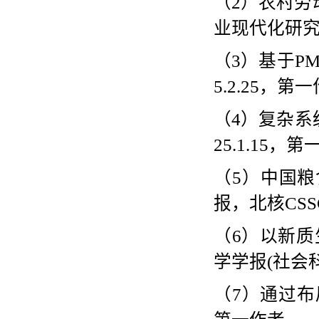
（
2
）农村劳
业现代化研
（
3
）基于
P
5.2.25
，第一
（
4
）复杂系
25.1.15
，第
（
5
）中国粮
报，北核
CSS
（
6
）以新质
学学报
(
社会
（
7
）通过布