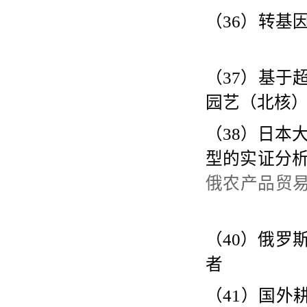
（
36
）转基
（
37
）基于
园艺（北核
（
38
）日本
型的实证分
俄农产品贸
（
40
）俄罗
者
（
41
）国外