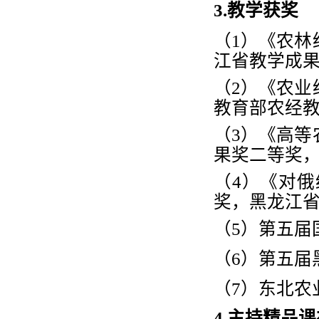
3.教学获奖
（
1
）《农林
江省教学成
（
2
）《农业
教育部农经
（
3
）《高等
果奖二等奖
（
4
）《对俄
奖，黑龙江
（
5
）第五届
（
6
）第五届
（
7
）东北农
4.主持精品