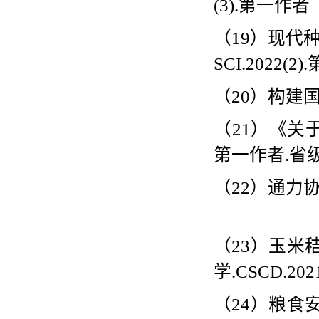
(3).
第一作者
（
19
）现代
SCI.2022(2).
（
20
）构建
（
21
）《关
第一作者
.
省
（
22
）通力
（
23
）玉米
学
.CSCD.2021
（
24
）粮食