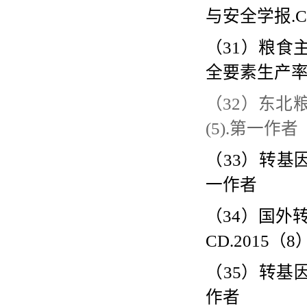
与安全学报
.
（
31
）粮食
全要素生产
（
32
）东北
(5).
第一作者
（
33
）转基
一作者
（
34
）国外
CD.2015
（
8
（
35
）转基
作者