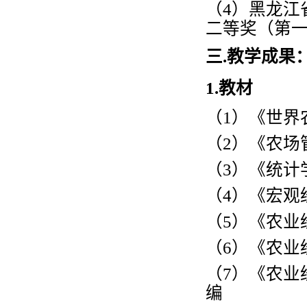
（
4
）黑龙江
二等奖（第
三
.教学成果
1.教材
（
1
）《世界
（
2
）《农场
（
3
）《统计
（
4
）《宏观
（
5
）《农业
（
6
）《农业
（
7
）《农业
编