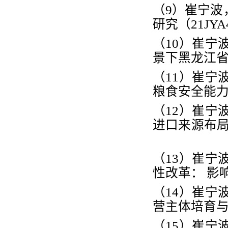
（
9
）崔宁波
研究（
21JYA
（
10
）崔宁
景下黑龙江省
（
11
）崔宁
粮食安全能
（
12
）崔宁
进口来源布
（
13
）崔宁
性改革： 影
（
14
）崔宁
营主体培育
（
15
）崔宁