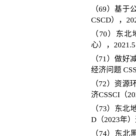
（
69
）基于
CSCD
），
20
（
70
）东北
心），
2021.5
（
71
）做好
经济问题
CSS
（
72
）资源
济
CSSCI
（
20
（
73
）东北
D
（
2023
年）
（
74
）东北