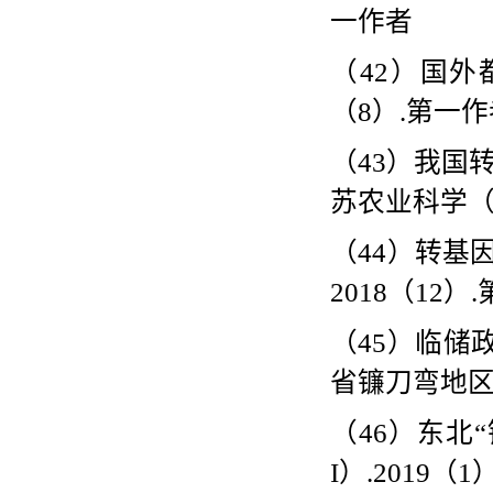
一作者
（
42
）国外
（
8
）
.
第一作
（
43
）我国
苏农业科学
（
44
）转基
2018
（
12
）
.
（
45
）临储
省镰刀弯地
（
46
）东北
“
I
）
.2019
（
1