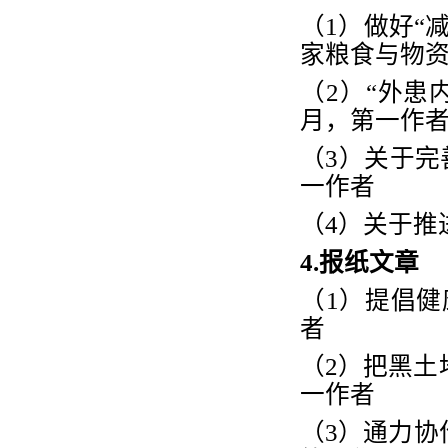
（
1
）做好
“
家粮食与物
（
2
）
“
外患
月，第一作
（
3
）关于完
一作者
（
4
）关于推
4.
报纸文章
（
1
）提倡健
者
（
2
）把黑土
一作者
（
3
）通力协