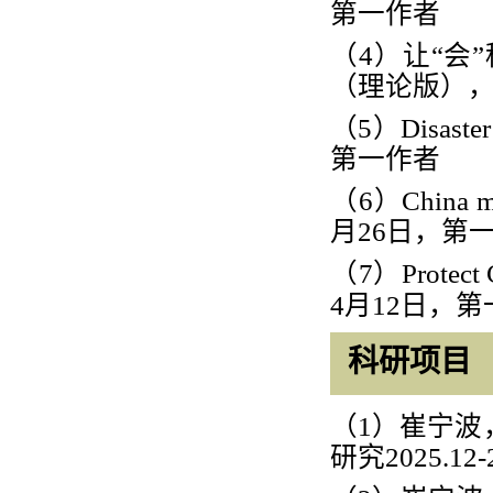
第一作者
（
4
）让
“
会
”
（理论版）
（
5
）
Disaster
第一作者
（
6
）
China m
月
26
日，第
（
7
）
Protect 
4
月
12
日，第
科研项目
（
1
）
崔宁波
研究2025.12-2