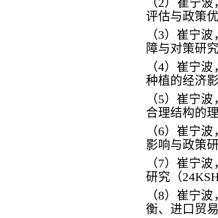
（
2
）
崔宁波
评估与政策
（
3
）崔宁波
障与对策研
（
4
）崔宁波
种植的经济
（
5
）崔宁波
合理结构的
（
6
）崔宁波
影响与政策
（
7
）崔宁波
研究（
24KSH
（
8
）崔宁波
衡、进口贸