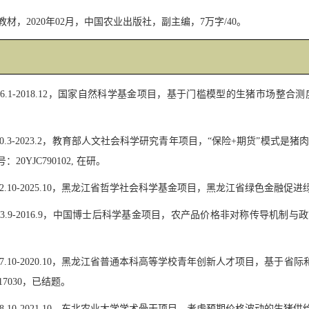
教材，
2020
年
02
月，中国农业出版社，副主编，
7
万字
/40
。
6.1-2018.12
，国家自然科学基金项目，基于门槛模型的生猪市场整合测
0.3-2023.2
，教育部人文社会科学研究青年项目，
“
保险
+
期货
”
模式是猪肉
号：
20YJC790102,
在研。
2.10-2025.10
，黑龙江省哲学社会科学基金项目，黑龙江省绿色金融促进
3.9-2016.9
，中国博士后科学基金项目，农产品价格非对称传导机制与政
7.10-2020.10
，黑龙江省普通本科高等学校青年创新人才项目，基于省际
17030
，已结题。
8.10-2021.10
，东北农业大学学术骨干项目，考虑预期价格波动的生猪供