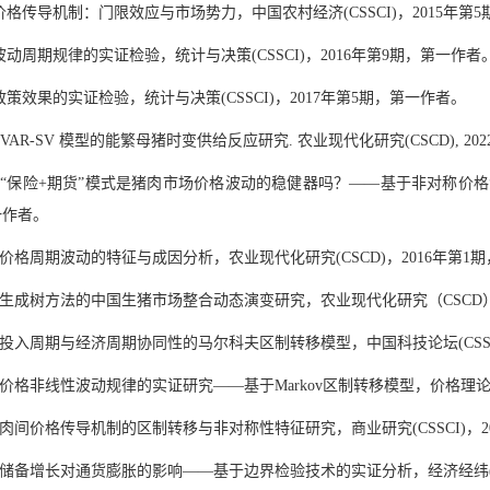
价格传导机制：门限效应与市场势力，中国农村经济
(CSSCI)
，
2015
年第
5
波动周期规律的实证检验，统计与决策
(CSSCI)
，
2016
年第
9
期，第一作者
政策效果的实证检验，统计与决策
(CSSCI)
，
2017
年第
5
期，第一作者。
-VAR-SV
模型的能繁母猪时变供给反应研究
.
农业现代化研究
(CSCD), 202
本
“
保险
+
期货
”
模式是猪肉市场价格波动的稳健器吗？
——
基于非对称价格
一作者。
价格周期波动的特征与成因分析，农业现代化研究
(CSCD)
，
2016
年第
1
期
生成树方法的中国生猪市场整合动态演变研究，农业现代化研究（
CSCD
投入周期与经济周期协同性的马尔科夫区制转移模型，中国科技论坛
(CSS
价格非线性波动规律的实证研究
——
基于
Markov
区制转移模型，价格理
肉间价格传导机制的区制转移与非对称性特征研究，商业研究
(CSSCI)
，
2
储备增长对通货膨胀的影响
——
基于边界检验技术的实证分析，经济经纬