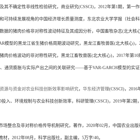
及其不确定性非线性检验研究，商业研究
(CSSCI)
，
2012
年第
1
期，第一作
和可持续发展视角的中国经济增长质量测度，东北农业大学学报（社会科
数据的猪肉价格非对称性波动特征及其成因分析，中国畜牧杂志
(
北大核
AR
模型的黑龙江省生猪价格周期波动研究，黑龙江畜牧兽医
(
北大核心
)
，
猪肉价格波动的非对称性研究，黑龙江畜牧兽医
(
北大核心
)
，
2017
年第
10
、通货膨胀与实际产出之间的关联研究
——
基于
VAR-GARCH
模型的实证
资源与资金对农业科技创新效率影响研究
，
华东经济管理
(CSSCI)
，
2016
D
投入、环境规制与农业科技创新效率，科研管理
(CSSCI)
，
2019
年第
2
期
市场整合及非对称价格传导机制研究，著作，
2020
年
02
月，中国农业出版
教材，
2012
年
08
月，科学出版社，副主编，
5
万字
/40
。