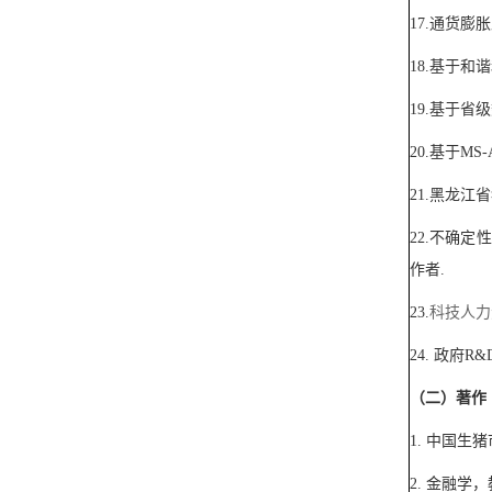
17.
通货膨胀
18.
基于和谐
19.
基于省级
20.
基于
MS-
21.
黑龙江省
22.
不确定性
作者
.
23.
科技人力
24.
政府
R&
（二）著作
1.
中国生猪
2.
金融学，