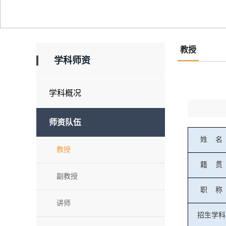
教授
学科师资
学科概况
师资队伍
姓
名
教授
籍
贯
副教授
职
称
讲师
招生学科