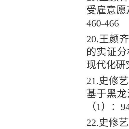
受雇意愿
460-466
20.
王颜
的实证分
现代化研
21.
史修艺
基于黑龙
（
1
）：
9
22.
史修艺