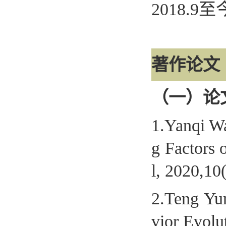
2018.9
至
著作论文
（一）论
1.
Yanqi Wa
g Factors
l, 2020,10
2.
Teng Yu
vior Evolu