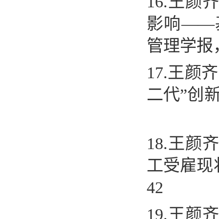
16.
王颜
影响
——
管理学报
17.
王颜齐
二代
”
创
18.
王颜
工受雇现
42
19.
王颜