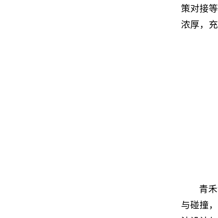
策对接等
浓厚，充
青禾
与碰撞，